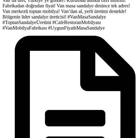
Van’da üret, Türkiye’ye gönder!
Kurumsal alımda özel indirim!
Fabrikadan doğrudan fiyat!
Van masa sandalye denince tek adres!
Van merkezli toptan mobilya!
Van’dan al, yerli üretimi destekle!
Bölgenin lider sandalye üreticisi!
#VanMasaSandalye
#ToptanSandalyeÜretimi
#CafeRestoranMobilyası
#VanMobilyaFabrikası
#UygunFiyatlıMasaSandalye