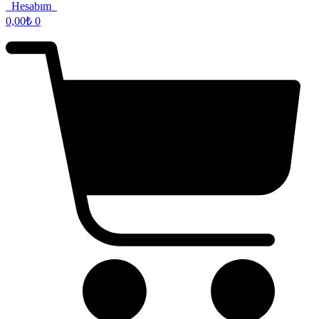
Hesabım
0,00
₺
0