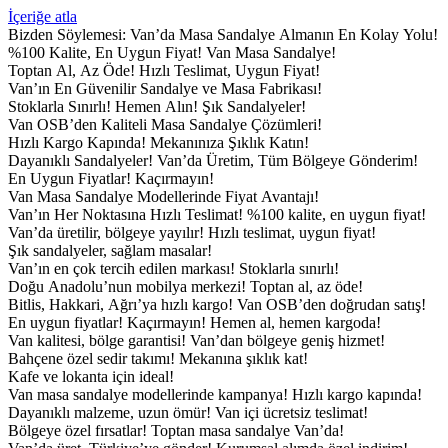
İçeriğe atla
Bizden Söylemesi:
Van’da Masa Sandalye Almanın En Kolay Yolu!
%100 Kalite, En Uygun Fiyat!
Van Masa Sandalye!
Toptan Al, Az Öde!
Hızlı Teslimat, Uygun Fiyat!
Van’ın En Güvenilir Sandalye ve Masa Fabrikası!
Stoklarla Sınırlı! Hemen Alın!
Şık Sandalyeler!
Van OSB’den Kaliteli Masa Sandalye Çözümleri!
Hızlı Kargo Kapında!
Mekanınıza Şıklık Katın!
Dayanıklı Sandalyeler!
Van’da Üretim, Tüm Bölgeye Gönderim!
En Uygun Fiyatlar! Kaçırmayın!
Van Masa Sandalye Modellerinde Fiyat Avantajı!
Van’ın Her Noktasına Hızlı Teslimat!
%100 kalite, en uygun fiyat!
Van’da üretilir, bölgeye yayılır!
Hızlı teslimat, uygun fiyat!
Şık sandalyeler, sağlam masalar!
Van’ın en çok tercih edilen markası!
Stoklarla sınırlı!
Doğu Anadolu’nun mobilya merkezi!
Toptan al, az öde!
Bitlis, Hakkari, Ağrı’ya hızlı kargo!
Van OSB’den doğrudan satış!
En uygun fiyatlar! Kaçırmayın!
Hemen al, hemen kargoda!
Van kalitesi, bölge garantisi!
Van’dan bölgeye geniş hizmet!
Bahçene özel sedir takımı!
Mekanına şıklık kat!
Kafe ve lokanta için ideal!
Van masa sandalye modellerinde kampanya!
Hızlı kargo kapında!
Dayanıklı malzeme, uzun ömür!
Van içi ücretsiz teslimat!
Bölgeye özel fırsatlar!
Toptan masa sandalye Van’da!