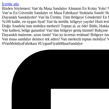
İçeriğe atla
Bizden Söylemesi:
Van’da Masa Sandalye Almanın En Kolay Yolu!
Van’ın En Güvenilir Sandalye ve Masa Fabrikası!
Stoklarla Sınırlı!
Dayanıklı Sandalyeler!
Van’da Üretim, Tüm Bölgeye Gönderim!
En 
%100 kalite, en uygun fiyat!
Van’da üretilir, bölgeye yayılır!
Hızlı tes
Doğu Anadolu’nun mobilya merkezi!
Toptan al, az öde!
Bitlis, Hakka
Van kalitesi, bölge garantisi!
Van’dan bölgeye geniş hizmet!
Bahçene 
Dayanıklı malzeme, uzun ömür!
Van içi ücretsiz teslimat!
Bölgeye özel
Van masa sandalye denince tek adres!
Van merkezli toptan mobilya!
V
#VanMobilyaFabrikası
#UygunFiyatlıMasaSandalye