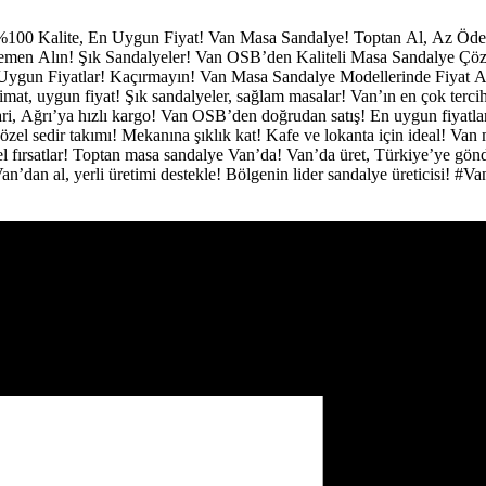
%100 Kalite, En Uygun Fiyat!
Van Masa Sandalye!
Toptan Al, Az Öd
 Hemen Alın!
Şık Sandalyeler!
Van OSB’den Kaliteli Masa Sandalye Çö
Uygun Fiyatlar! Kaçırmayın!
Van Masa Sandalye Modellerinde Fiyat A
limat, uygun fiyat!
Şık sandalyeler, sağlam masalar!
Van’ın en çok terci
ri, Ağrı’ya hızlı kargo!
Van OSB’den doğrudan satış!
En uygun fiyatl
özel sedir takımı!
Mekanına şıklık kat!
Kafe ve lokanta için ideal!
Van 
 fırsatlar!
Toptan masa sandalye Van’da!
Van’da üret, Türkiye’ye gön
an’dan al, yerli üretimi destekle!
Bölgenin lider sandalye üreticisi!
#Va