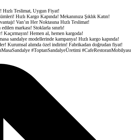
e!
Hızlı Teslimat, Uygun Fiyat!
zümleri!
Hızlı Kargo Kapında!
Mekanınıza Şıklık Katın!
vantajı!
Van’ın Her Noktasına Hızlı Teslimat!
h edilen markası!
Stoklarla sınırlı!
ar! Kaçırmayın!
Hemen al, hemen kargoda!
masa sandalye modellerinde kampanya!
Hızlı kargo kapında!
der!
Kurumsal alımda özel indirim!
Fabrikadan doğrudan fiyat!
nMasaSandalye
#ToptanSandalyeÜretimi
#CafeRestoranMobilyası