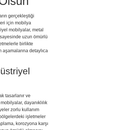
 Olsun
arın gerçekleştiği
ri için mobilya
iyel mobilyalar, metal
eri sayesinde uzun ömürlü
tmelerle birlikte
im aşamalarına detaylıca
üstriyel
ak tasarlanır ve
 mobilyalar, dayanıklılık
yeler zorlu kullanım
 bölgelerdeki işletmeler
kaplama, korozyona karşı