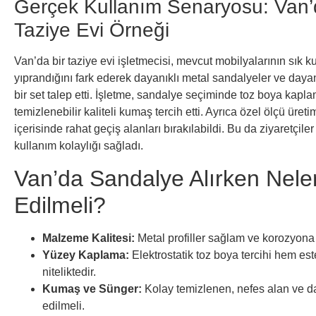
Gerçek Kullanım Senaryosu: Van’d
Taziye Evi Örneği
Van’da bir taziye evi işletmecisi, mevcut mobilyalarının sık 
yıprandığını fark ederek dayanıklı metal sandalyeler ve day
bir set talep etti. İşletme, sandalye seçiminde toz boya kapla
temizlenebilir kaliteli kumaş tercih etti. Ayrıca özel ölçü ür
içerisinde rahat geçiş alanları bırakılabildi. Bu da ziyaretçiler
kullanım kolaylığı sağladı.
Van’da Sandalye Alırken Nele
Edilmeli?
Malzeme Kalitesi:
Metal profiller sağlam ve korozyona 
Yüzey Kaplama:
Elektrostatik toz boya tercihi hem es
niteliktedir.
Kumaş ve Sünger:
Kolay temizlenen, nefes alan ve da
edilmeli.