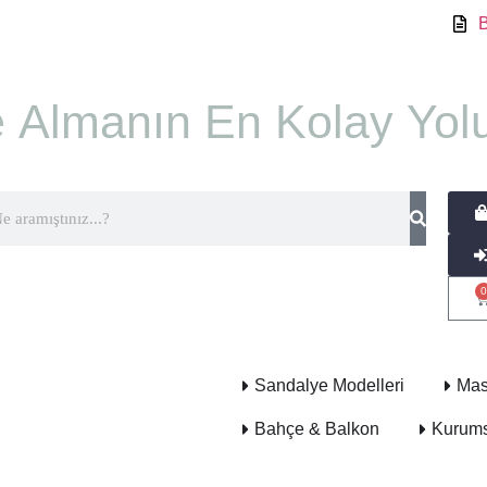
 Almanın En Kolay Yolu
0
Sandalye Modelleri
Mas
Bahçe & Balkon
Kurums