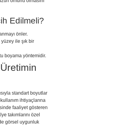
 uzun ömürlü olmasını
ih Edilmeli?
anmayı önler.
yüzey ile şık bir
tu boyama yöntemidir.
Üretimin
ısıyla standart boyutlar
kullanım ihtiyaçlarına
inde faaliyet gösteren
lye takımlarını özel
 de görsel uygunluk