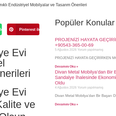
ıklı Endüstriyel Mobilyalar ve Tasarım Önerileri
Popüler Konular
le
Pinterest ile
PROJENİZİ HAYATA GEÇİR
+90543-365-00-69
ye Evi
5 Ağustos 2026
Yorum yapılmamış
PROJENİZİ HAYATA GEÇİRİRKEN MO
el
Devamını Oku »
erileri
Divan Metal Mobilya’dan Bir 
Sandalye İhalesinde Ekonomik
Oldu
4 Ağustos 2026
Yorum yapılmamış
ye Evi
Divan Metal Mobilya’dan Bir Başarı 
alite ve
Devamını Oku »