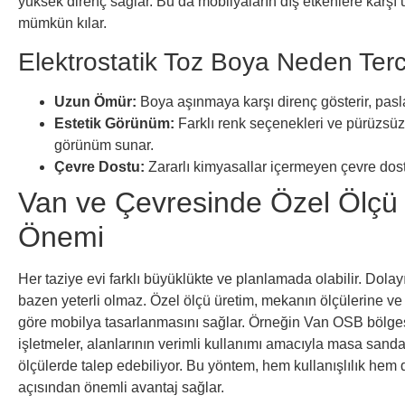
yüksek direnç sağlar. Bu da mobilyaların dış etkenlere karşı
mümkün kılar.
Elektrostatik Toz Boya Neden Terc
Uzun Ömür:
Boya aşınmaya karşı direnç gösterir, pasl
Estetik Görünüm:
Farklı renk seçenekleri ve pürüzsüz 
görünüm sunar.
Çevre Dostu:
Zararlı kimyasallar içermeyen çevre dos
Van ve Çevresinde Özel Ölçü 
Önemi
Her taziye evi farklı büyüklükte ve planlamada olabilir. Dolay
bazen yeterli olmaz. Özel ölçü üretim, mekanın ölçülerine ve 
göre mobilya tasarlanmasını sağlar. Örneğin Van OSB bölges
işletmeler, alanlarının verimli kullanımı amacıyla masa sanda
ölçülerde talep edebiliyor. Bu yöntem, hem kullanışlılık hem
açısından önemli avantaj sağlar.