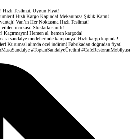
e!
Hızlı Teslimat, Uygun Fiyat!
zümleri!
Hızlı Kargo Kapında!
Mekanınıza Şıklık Katın!
vantajı!
Van’ın Her Noktasına Hızlı Teslimat!
h edilen markası!
Stoklarla sınırlı!
ar! Kaçırmayın!
Hemen al, hemen kargoda!
masa sandalye modellerinde kampanya!
Hızlı kargo kapında!
der!
Kurumsal alımda özel indirim!
Fabrikadan doğrudan fiyat!
nMasaSandalye
#ToptanSandalyeÜretimi
#CafeRestoranMobilyası