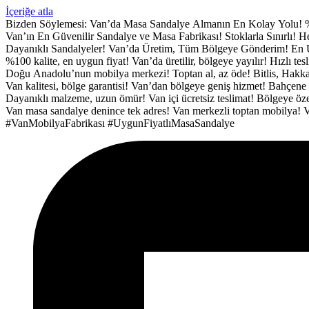
İçeriğe atla
Bizden Söylemesi:
Van’da Masa Sandalye Almanın En Kolay Yolu!
Van’ın En Güvenilir Sandalye ve Masa Fabrikası!
Stoklarla Sınırlı!
Dayanıklı Sandalyeler!
Van’da Üretim, Tüm Bölgeye Gönderim!
En 
%100 kalite, en uygun fiyat!
Van’da üretilir, bölgeye yayılır!
Hızlı tes
Doğu Anadolu’nun mobilya merkezi!
Toptan al, az öde!
Bitlis, Hakka
Van kalitesi, bölge garantisi!
Van’dan bölgeye geniş hizmet!
Bahçene 
Dayanıklı malzeme, uzun ömür!
Van içi ücretsiz teslimat!
Bölgeye özel
Van masa sandalye denince tek adres!
Van merkezli toptan mobilya!
V
#VanMobilyaFabrikası
#UygunFiyatlıMasaSandalye