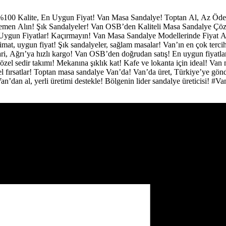
%100 Kalite, En Uygun Fiyat!
Van Masa Sandalye!
Toptan Al, Az Öd
 Hemen Alın!
Şık Sandalyeler!
Van OSB’den Kaliteli Masa Sandalye Çö
Uygun Fiyatlar! Kaçırmayın!
Van Masa Sandalye Modellerinde Fiyat A
limat, uygun fiyat!
Şık sandalyeler, sağlam masalar!
Van’ın en çok terci
ri, Ağrı’ya hızlı kargo!
Van OSB’den doğrudan satış!
En uygun fiyatl
özel sedir takımı!
Mekanına şıklık kat!
Kafe ve lokanta için ideal!
Van 
 fırsatlar!
Toptan masa sandalye Van’da!
Van’da üret, Türkiye’ye gön
an’dan al, yerli üretimi destekle!
Bölgenin lider sandalye üreticisi!
#Va