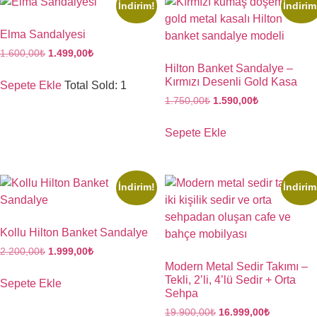
İndirim!
İndirim
Elma Sandalyesi
1.600,00
₺
1.499,00
₺
Hilton Banket Sandalye –
Kırmızı Desenli Gold Kasa
Sepete Ekle
Total Sold: 1
1.750,00
₺
1.590,00
₺
Sepete Ekle
İndirim!
İndirim
Kollu Hilton Banket Sandalye
2.200,00
₺
1.999,00
₺
Modern Metal Sedir Takımı –
Tekli, 2’li, 4’lü Sedir + Orta
Sepete Ekle
Sehpa
19.900,00
₺
16.999,00
₺