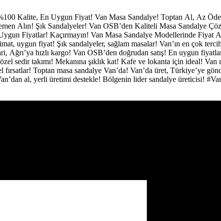
%100 Kalite, En Uygun Fiyat!
Van Masa Sandalye!
Toptan Al, Az Öd
 Hemen Alın!
Şık Sandalyeler!
Van OSB’den Kaliteli Masa Sandalye Çö
Uygun Fiyatlar! Kaçırmayın!
Van Masa Sandalye Modellerinde Fiyat A
limat, uygun fiyat!
Şık sandalyeler, sağlam masalar!
Van’ın en çok terci
ri, Ağrı’ya hızlı kargo!
Van OSB’den doğrudan satış!
En uygun fiyatl
özel sedir takımı!
Mekanına şıklık kat!
Kafe ve lokanta için ideal!
Van 
 fırsatlar!
Toptan masa sandalye Van’da!
Van’da üret, Türkiye’ye gön
an’dan al, yerli üretimi destekle!
Bölgenin lider sandalye üreticisi!
#Va