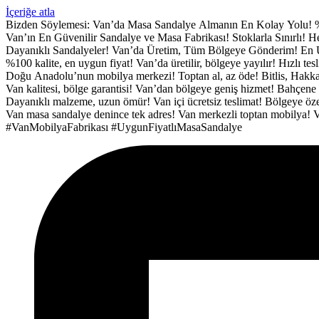
İçeriğe atla
Bizden Söylemesi:
Van’da Masa Sandalye Almanın En Kolay Yolu!
Van’ın En Güvenilir Sandalye ve Masa Fabrikası!
Stoklarla Sınırlı!
Dayanıklı Sandalyeler!
Van’da Üretim, Tüm Bölgeye Gönderim!
En 
%100 kalite, en uygun fiyat!
Van’da üretilir, bölgeye yayılır!
Hızlı tes
Doğu Anadolu’nun mobilya merkezi!
Toptan al, az öde!
Bitlis, Hakka
Van kalitesi, bölge garantisi!
Van’dan bölgeye geniş hizmet!
Bahçene 
Dayanıklı malzeme, uzun ömür!
Van içi ücretsiz teslimat!
Bölgeye özel
Van masa sandalye denince tek adres!
Van merkezli toptan mobilya!
V
#VanMobilyaFabrikası
#UygunFiyatlıMasaSandalye