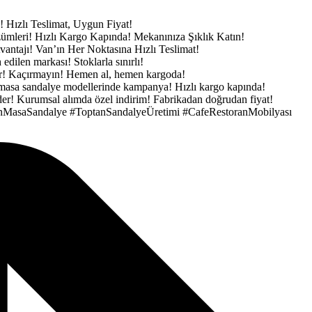
e!
Hızlı Teslimat, Uygun Fiyat!
zümleri!
Hızlı Kargo Kapında!
Mekanınıza Şıklık Katın!
vantajı!
Van’ın Her Noktasına Hızlı Teslimat!
h edilen markası!
Stoklarla sınırlı!
ar! Kaçırmayın!
Hemen al, hemen kargoda!
masa sandalye modellerinde kampanya!
Hızlı kargo kapında!
der!
Kurumsal alımda özel indirim!
Fabrikadan doğrudan fiyat!
nMasaSandalye
#ToptanSandalyeÜretimi
#CafeRestoranMobilyası