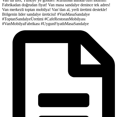
Van’da üret, Türkiye’ye gönder!
Kurumsal alımda özel indirim!
Fabrikadan doğrudan fiyat!
Van masa sandalye denince tek adres!
Van merkezli toptan mobilya!
Van’dan al, yerli üretimi destekle!
Bölgenin lider sandalye üreticisi!
#VanMasaSandalye
#ToptanSandalyeÜretimi
#CafeRestoranMobilyası
#VanMobilyaFabrikası
#UygunFiyatlıMasaSandalye