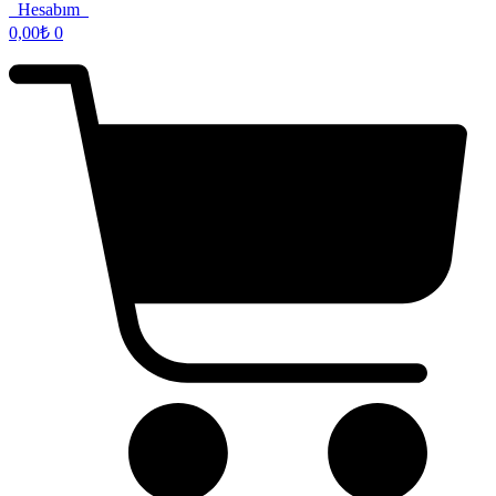
Hesabım
0,00
₺
0