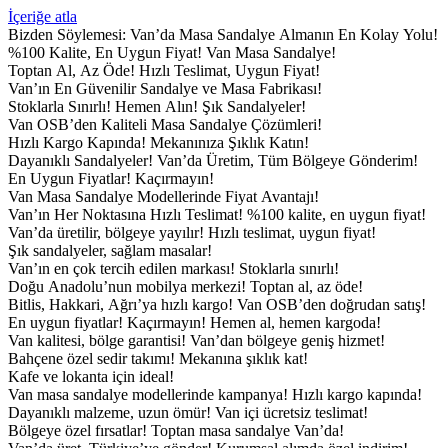
İçeriğe atla
Bizden Söylemesi:
Van’da Masa Sandalye Almanın En Kolay Yolu!
%100 Kalite, En Uygun Fiyat!
Van Masa Sandalye!
Toptan Al, Az Öde!
Hızlı Teslimat, Uygun Fiyat!
Van’ın En Güvenilir Sandalye ve Masa Fabrikası!
Stoklarla Sınırlı! Hemen Alın!
Şık Sandalyeler!
Van OSB’den Kaliteli Masa Sandalye Çözümleri!
Hızlı Kargo Kapında!
Mekanınıza Şıklık Katın!
Dayanıklı Sandalyeler!
Van’da Üretim, Tüm Bölgeye Gönderim!
En Uygun Fiyatlar! Kaçırmayın!
Van Masa Sandalye Modellerinde Fiyat Avantajı!
Van’ın Her Noktasına Hızlı Teslimat!
%100 kalite, en uygun fiyat!
Van’da üretilir, bölgeye yayılır!
Hızlı teslimat, uygun fiyat!
Şık sandalyeler, sağlam masalar!
Van’ın en çok tercih edilen markası!
Stoklarla sınırlı!
Doğu Anadolu’nun mobilya merkezi!
Toptan al, az öde!
Bitlis, Hakkari, Ağrı’ya hızlı kargo!
Van OSB’den doğrudan satış!
En uygun fiyatlar! Kaçırmayın!
Hemen al, hemen kargoda!
Van kalitesi, bölge garantisi!
Van’dan bölgeye geniş hizmet!
Bahçene özel sedir takımı!
Mekanına şıklık kat!
Kafe ve lokanta için ideal!
Van masa sandalye modellerinde kampanya!
Hızlı kargo kapında!
Dayanıklı malzeme, uzun ömür!
Van içi ücretsiz teslimat!
Bölgeye özel fırsatlar!
Toptan masa sandalye Van’da!