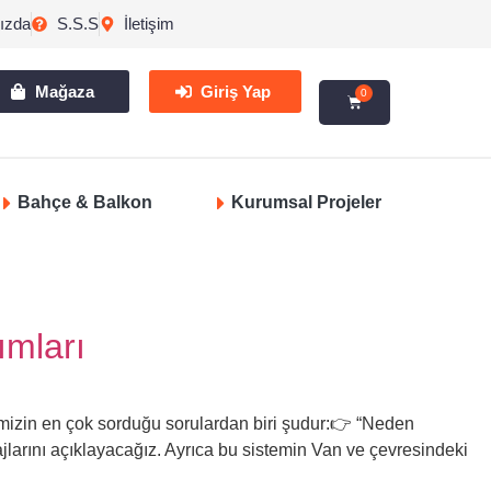
ızda
S.S.S
İletişim
Mağaza
Giriş Yap
0
Bahçe & Balkon
Kurumsal Projeler
ımları
imizin en çok sorduğu sorulardan biri şudur:👉 “Neden
ajlarını açıklayacağız. Ayrıca bu sistemin Van ve çevresindeki