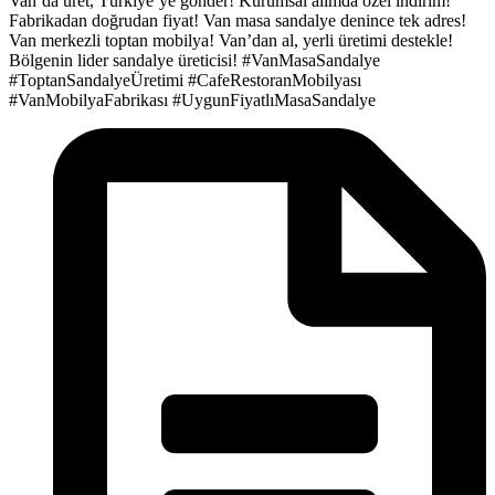
Van’da üret, Türkiye’ye gönder!
Kurumsal alımda özel indirim!
Fabrikadan doğrudan fiyat!
Van masa sandalye denince tek adres!
Van merkezli toptan mobilya!
Van’dan al, yerli üretimi destekle!
Bölgenin lider sandalye üreticisi!
#VanMasaSandalye
#ToptanSandalyeÜretimi
#CafeRestoranMobilyası
#VanMobilyaFabrikası
#UygunFiyatlıMasaSandalye