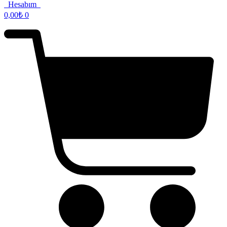
Hesabım
0,00
₺
0