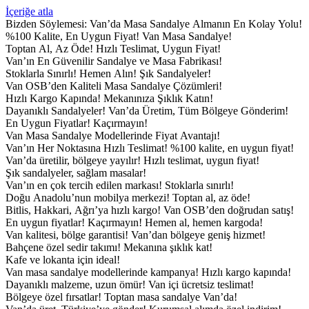
İçeriğe atla
Bizden Söylemesi:
Van’da Masa Sandalye Almanın En Kolay Yolu!
%100 Kalite, En Uygun Fiyat!
Van Masa Sandalye!
Toptan Al, Az Öde!
Hızlı Teslimat, Uygun Fiyat!
Van’ın En Güvenilir Sandalye ve Masa Fabrikası!
Stoklarla Sınırlı! Hemen Alın!
Şık Sandalyeler!
Van OSB’den Kaliteli Masa Sandalye Çözümleri!
Hızlı Kargo Kapında!
Mekanınıza Şıklık Katın!
Dayanıklı Sandalyeler!
Van’da Üretim, Tüm Bölgeye Gönderim!
En Uygun Fiyatlar! Kaçırmayın!
Van Masa Sandalye Modellerinde Fiyat Avantajı!
Van’ın Her Noktasına Hızlı Teslimat!
%100 kalite, en uygun fiyat!
Van’da üretilir, bölgeye yayılır!
Hızlı teslimat, uygun fiyat!
Şık sandalyeler, sağlam masalar!
Van’ın en çok tercih edilen markası!
Stoklarla sınırlı!
Doğu Anadolu’nun mobilya merkezi!
Toptan al, az öde!
Bitlis, Hakkari, Ağrı’ya hızlı kargo!
Van OSB’den doğrudan satış!
En uygun fiyatlar! Kaçırmayın!
Hemen al, hemen kargoda!
Van kalitesi, bölge garantisi!
Van’dan bölgeye geniş hizmet!
Bahçene özel sedir takımı!
Mekanına şıklık kat!
Kafe ve lokanta için ideal!
Van masa sandalye modellerinde kampanya!
Hızlı kargo kapında!
Dayanıklı malzeme, uzun ömür!
Van içi ücretsiz teslimat!
Bölgeye özel fırsatlar!
Toptan masa sandalye Van’da!