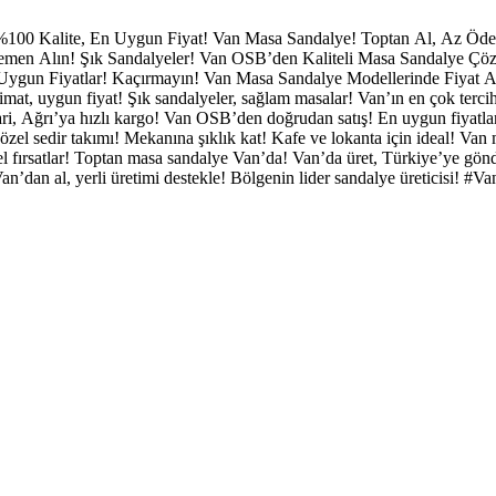
%100 Kalite, En Uygun Fiyat!
Van Masa Sandalye!
Toptan Al, Az Öd
 Hemen Alın!
Şık Sandalyeler!
Van OSB’den Kaliteli Masa Sandalye Çö
Uygun Fiyatlar! Kaçırmayın!
Van Masa Sandalye Modellerinde Fiyat A
limat, uygun fiyat!
Şık sandalyeler, sağlam masalar!
Van’ın en çok terci
ri, Ağrı’ya hızlı kargo!
Van OSB’den doğrudan satış!
En uygun fiyatl
özel sedir takımı!
Mekanına şıklık kat!
Kafe ve lokanta için ideal!
Van 
 fırsatlar!
Toptan masa sandalye Van’da!
Van’da üret, Türkiye’ye gön
an’dan al, yerli üretimi destekle!
Bölgenin lider sandalye üreticisi!
#Va