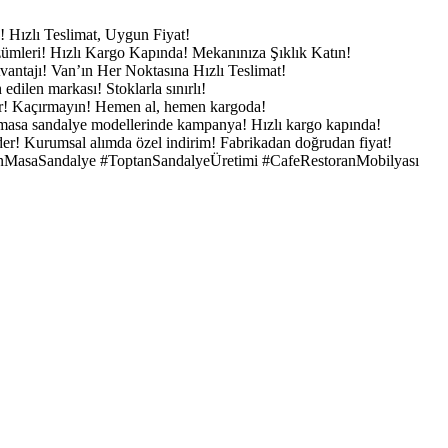
e!
Hızlı Teslimat, Uygun Fiyat!
zümleri!
Hızlı Kargo Kapında!
Mekanınıza Şıklık Katın!
vantajı!
Van’ın Her Noktasına Hızlı Teslimat!
h edilen markası!
Stoklarla sınırlı!
ar! Kaçırmayın!
Hemen al, hemen kargoda!
masa sandalye modellerinde kampanya!
Hızlı kargo kapında!
der!
Kurumsal alımda özel indirim!
Fabrikadan doğrudan fiyat!
nMasaSandalye
#ToptanSandalyeÜretimi
#CafeRestoranMobilyası