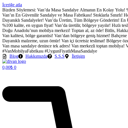
İçeriğe atla
Bizden Söylemesi:
Van’da Masa Sandalye Almanın En Kolay Yolu!
Van’ın En Güvenilir Sandalye ve Masa Fabrikası!
Stoklarla Sınırlı!
Dayanıklı Sandalyeler!
Van’da Üretim, Tüm Bölgeye Gönderim!
En 
%100 kalite, en uygun fiyat!
Van’da üretilir, bölgeye yayılır!
Hızlı tes
Doğu Anadolu’nun mobilya merkezi!
Toptan al, az öde!
Bitlis, Hakka
Van kalitesi, bölge garantisi!
Van’dan bölgeye geniş hizmet!
Bahçene 
Dayanıklı malzeme, uzun ömür!
Van içi ücretsiz teslimat!
Bölgeye özel
Van masa sandalye denince tek adres!
Van merkezli toptan mobilya!
V
#VanMobilyaFabrikası
#UygunFiyatlıMasaSandalye
Blog
Hakkımızda
S.S.S
İletişim
0,00
₺
0