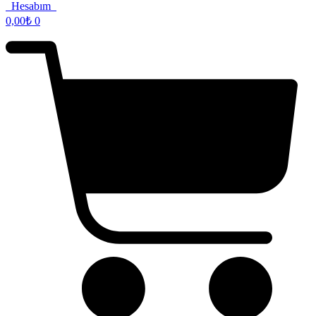
Hesabım
0,00
₺
0