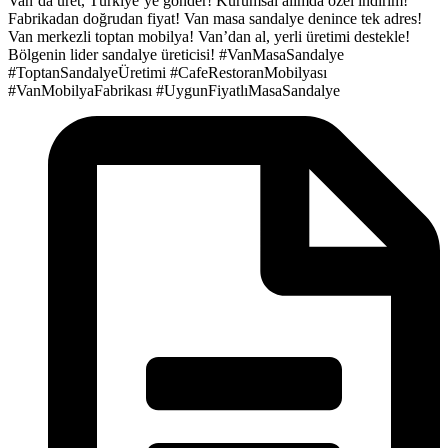
Van’da üret, Türkiye’ye gönder!
Kurumsal alımda özel indirim!
Fabrikadan doğrudan fiyat!
Van masa sandalye denince tek adres!
Van merkezli toptan mobilya!
Van’dan al, yerli üretimi destekle!
Bölgenin lider sandalye üreticisi!
#VanMasaSandalye
#ToptanSandalyeÜretimi
#CafeRestoranMobilyası
#VanMobilyaFabrikası
#UygunFiyatlıMasaSandalye