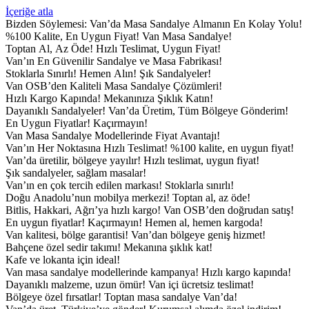
İçeriğe atla
Bizden Söylemesi:
Van’da Masa Sandalye Almanın En Kolay Yolu!
%100 Kalite, En Uygun Fiyat!
Van Masa Sandalye!
Toptan Al, Az Öde!
Hızlı Teslimat, Uygun Fiyat!
Van’ın En Güvenilir Sandalye ve Masa Fabrikası!
Stoklarla Sınırlı! Hemen Alın!
Şık Sandalyeler!
Van OSB’den Kaliteli Masa Sandalye Çözümleri!
Hızlı Kargo Kapında!
Mekanınıza Şıklık Katın!
Dayanıklı Sandalyeler!
Van’da Üretim, Tüm Bölgeye Gönderim!
En Uygun Fiyatlar! Kaçırmayın!
Van Masa Sandalye Modellerinde Fiyat Avantajı!
Van’ın Her Noktasına Hızlı Teslimat!
%100 kalite, en uygun fiyat!
Van’da üretilir, bölgeye yayılır!
Hızlı teslimat, uygun fiyat!
Şık sandalyeler, sağlam masalar!
Van’ın en çok tercih edilen markası!
Stoklarla sınırlı!
Doğu Anadolu’nun mobilya merkezi!
Toptan al, az öde!
Bitlis, Hakkari, Ağrı’ya hızlı kargo!
Van OSB’den doğrudan satış!
En uygun fiyatlar! Kaçırmayın!
Hemen al, hemen kargoda!
Van kalitesi, bölge garantisi!
Van’dan bölgeye geniş hizmet!
Bahçene özel sedir takımı!
Mekanına şıklık kat!
Kafe ve lokanta için ideal!
Van masa sandalye modellerinde kampanya!
Hızlı kargo kapında!
Dayanıklı malzeme, uzun ömür!
Van içi ücretsiz teslimat!
Bölgeye özel fırsatlar!
Toptan masa sandalye Van’da!