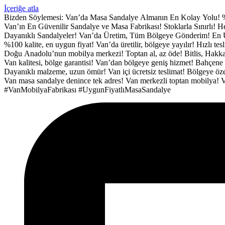
İçeriğe atla
Bizden Söylemesi:
Van’da Masa Sandalye Almanın En Kolay Yolu!
Van’ın En Güvenilir Sandalye ve Masa Fabrikası!
Stoklarla Sınırlı!
Dayanıklı Sandalyeler!
Van’da Üretim, Tüm Bölgeye Gönderim!
En 
%100 kalite, en uygun fiyat!
Van’da üretilir, bölgeye yayılır!
Hızlı tes
Doğu Anadolu’nun mobilya merkezi!
Toptan al, az öde!
Bitlis, Hakka
Van kalitesi, bölge garantisi!
Van’dan bölgeye geniş hizmet!
Bahçene 
Dayanıklı malzeme, uzun ömür!
Van içi ücretsiz teslimat!
Bölgeye özel
Van masa sandalye denince tek adres!
Van merkezli toptan mobilya!
V
#VanMobilyaFabrikası
#UygunFiyatlıMasaSandalye