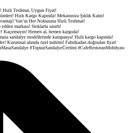
e!
Hızlı Teslimat, Uygun Fiyat!
zümleri!
Hızlı Kargo Kapında!
Mekanınıza Şıklık Katın!
vantajı!
Van’ın Her Noktasına Hızlı Teslimat!
h edilen markası!
Stoklarla sınırlı!
ar! Kaçırmayın!
Hemen al, hemen kargoda!
masa sandalye modellerinde kampanya!
Hızlı kargo kapında!
der!
Kurumsal alımda özel indirim!
Fabrikadan doğrudan fiyat!
nMasaSandalye
#ToptanSandalyeÜretimi
#CafeRestoranMobilyası