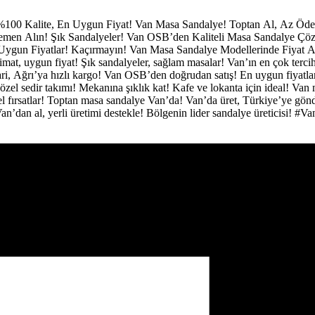
%100 Kalite, En Uygun Fiyat!
Van Masa Sandalye!
Toptan Al, Az Öd
 Hemen Alın!
Şık Sandalyeler!
Van OSB’den Kaliteli Masa Sandalye Çö
Uygun Fiyatlar! Kaçırmayın!
Van Masa Sandalye Modellerinde Fiyat A
limat, uygun fiyat!
Şık sandalyeler, sağlam masalar!
Van’ın en çok terci
ri, Ağrı’ya hızlı kargo!
Van OSB’den doğrudan satış!
En uygun fiyatl
özel sedir takımı!
Mekanına şıklık kat!
Kafe ve lokanta için ideal!
Van 
 fırsatlar!
Toptan masa sandalye Van’da!
Van’da üret, Türkiye’ye gön
an’dan al, yerli üretimi destekle!
Bölgenin lider sandalye üreticisi!
#Va