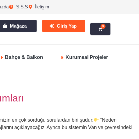
ızda
S.S.S
İletişim
Mağaza
Giriş Yap
0
Bahçe & Balkon
Kurumsal Projeler
ımları
izin en çok sorduğu sorulardan biri şudur:
“Neden
ajlarını açıklayacağız. Ayrıca bu sistemin Van ve çevresindeki