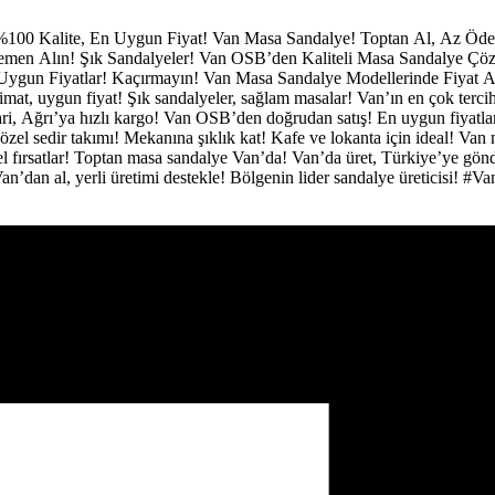
%100 Kalite, En Uygun Fiyat!
Van Masa Sandalye!
Toptan Al, Az Öd
 Hemen Alın!
Şık Sandalyeler!
Van OSB’den Kaliteli Masa Sandalye Çö
Uygun Fiyatlar! Kaçırmayın!
Van Masa Sandalye Modellerinde Fiyat A
limat, uygun fiyat!
Şık sandalyeler, sağlam masalar!
Van’ın en çok terci
ri, Ağrı’ya hızlı kargo!
Van OSB’den doğrudan satış!
En uygun fiyatl
özel sedir takımı!
Mekanına şıklık kat!
Kafe ve lokanta için ideal!
Van 
 fırsatlar!
Toptan masa sandalye Van’da!
Van’da üret, Türkiye’ye gön
an’dan al, yerli üretimi destekle!
Bölgenin lider sandalye üreticisi!
#Va