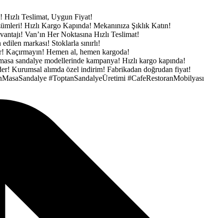
e!
Hızlı Teslimat, Uygun Fiyat!
zümleri!
Hızlı Kargo Kapında!
Mekanınıza Şıklık Katın!
vantajı!
Van’ın Her Noktasına Hızlı Teslimat!
h edilen markası!
Stoklarla sınırlı!
ar! Kaçırmayın!
Hemen al, hemen kargoda!
masa sandalye modellerinde kampanya!
Hızlı kargo kapında!
der!
Kurumsal alımda özel indirim!
Fabrikadan doğrudan fiyat!
nMasaSandalye
#ToptanSandalyeÜretimi
#CafeRestoranMobilyası