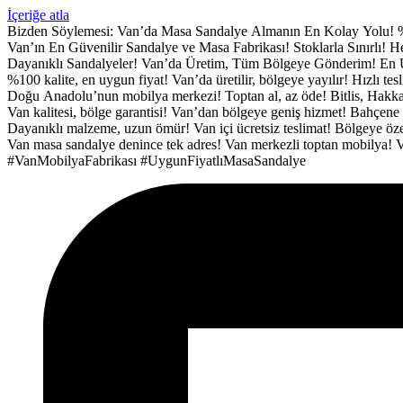
İçeriğe atla
Bizden Söylemesi:
Van’da Masa Sandalye Almanın En Kolay Yolu!
Van’ın En Güvenilir Sandalye ve Masa Fabrikası!
Stoklarla Sınırlı!
Dayanıklı Sandalyeler!
Van’da Üretim, Tüm Bölgeye Gönderim!
En 
%100 kalite, en uygun fiyat!
Van’da üretilir, bölgeye yayılır!
Hızlı tes
Doğu Anadolu’nun mobilya merkezi!
Toptan al, az öde!
Bitlis, Hakka
Van kalitesi, bölge garantisi!
Van’dan bölgeye geniş hizmet!
Bahçene 
Dayanıklı malzeme, uzun ömür!
Van içi ücretsiz teslimat!
Bölgeye özel
Van masa sandalye denince tek adres!
Van merkezli toptan mobilya!
V
#VanMobilyaFabrikası
#UygunFiyatlıMasaSandalye