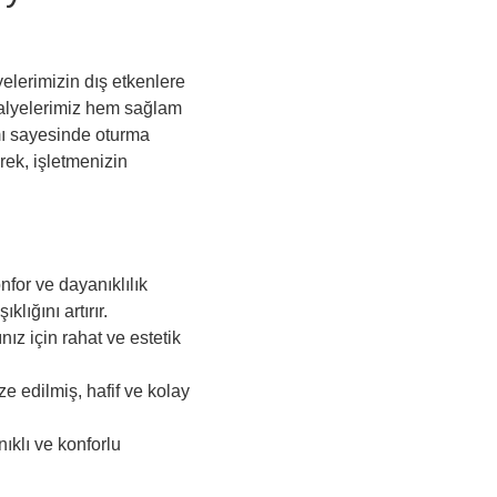
elerimizin dış etkenlere
andalyelerimiz hem sağlam
mı sayesinde oturma
rek, işletmenizin
for ve dayanıklılık
lığını artırır.
ız için rahat ve estetik
e edilmiş, hafif ve kolay
klı ve konforlu