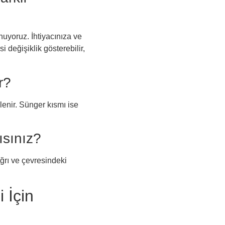
uyoruz. İhtiyacınıza ve
i değişiklik gösterebilir,
r?
lenir. Sünger kısmı ise
ısınız?
Ağrı ve çevresindeki
 İçin