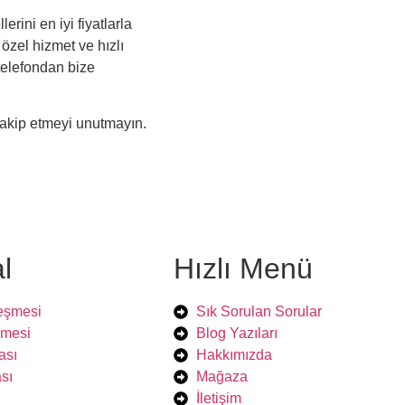
rini en iyi fiyatlarla
zel hizmet ve hızlı
telefondan bize
akip etmeyi unutmayın.
l
Hızlı Menü
leşmesi
Sık Sorulan Sorular
şmesi
Blog Yazıları
kası
Hakkımızda
sı
Mağaza
İletişim