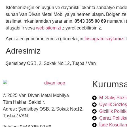
İşletmeniz için en uygun ve dayanıklı lokanta sandalye modelle
sunan Van Divan Metal Mobilya’ya hemen ulaşın. Bölgenize ö
teslimat imkanlarından yararlanın.
0543 365 00 69
numaralı 
ulaşabilir veya
web sitemizi
ziyaret edebilirsiniz.
Ayrıca en yeni ürünlerimizi görmek için
Instagram sayfamızı
t
Adresimiz
Şemsibey OSB, 2. Sokak No:12, Tuşba / Van
Kurumsa
© 2025 Van Divan Metal Mobilya
M. Satış Söz
Tüm Hakları Saklıdır.
Üyelik Sözle
Adres : Şemsibey OSB, 2. Sokak No:12,
Gizlilik Politi
Tuşba / VAN
Çerez Politika
İade Koşulları
Telefon: 0543 365 00 69