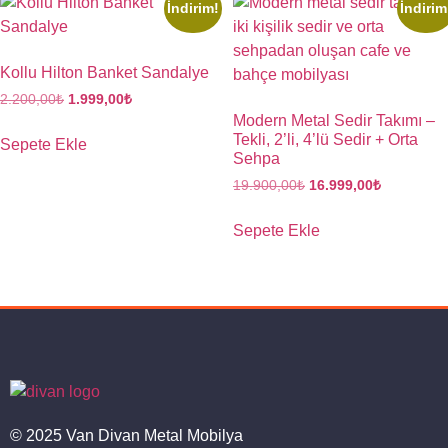
İndirim!
İndirim
Kollu Hilton Banket Sandalye
2.200,00
₺
1.999,00
₺
Modern Metal Sedir Takımı –
Tekli, 2’li, 4’lü Sedir + Orta
Sepete Ekle
Sehpa
19.900,00
₺
16.999,00
₺
Sepete Ekle
© 2025 Van Divan Metal Mobilya