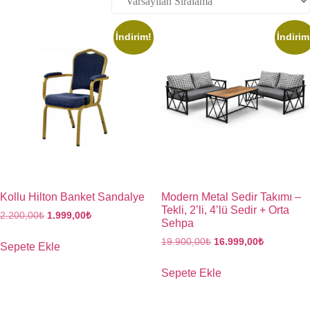
İndirim!
İndirim
Kollu Hilton Banket Sandalye
Modern Metal Sedir Takımı –
Tekli, 2’li, 4’lü Sedir + Orta
2.200,00
₺
1.999,00
₺
Sehpa
19.900,00
₺
16.999,00
₺
Sepete Ekle
Sepete Ekle