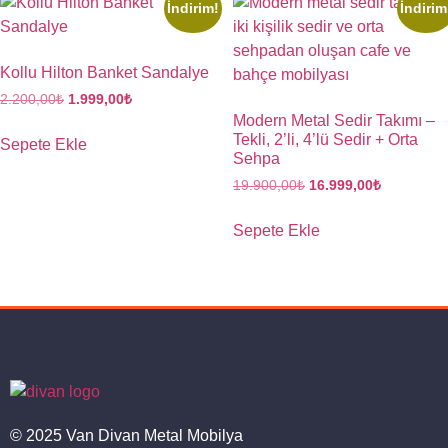
İndirim!
İndirim
Kollu Hilton Banket Sandalye
2.200,00
₺
1.999,00
₺
Modern Metal Sedir Takımı –
Tekli, 2’li, 4’lü Sedir + Orta
Sepete Ekle
Sehpa
19.900,00
₺
16.999,00
₺
Sepete Ekle
© 2025 Van Divan Metal Mobilya