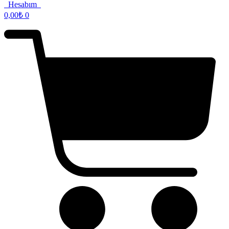
Hesabım
0,00
₺
0