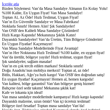
İçeriğe atla
Bizden Söylemesi:
Van’da Masa Sandalye Almanın En Kolay Yolu!
%100 Kalite, En Uygun Fiyat!
Van Masa Sandalye!
Toptan Al, Az Öde!
Hızlı Teslimat, Uygun Fiyat!
Van’ın En Güvenilir Sandalye ve Masa Fabrikası!
Stoklarla Sınırlı! Hemen Alın!
Şık Sandalyeler!
Van OSB’den Kaliteli Masa Sandalye Çözümleri!
Hızlı Kargo Kapında!
Mekanınıza Şıklık Katın!
Dayanıklı Sandalyeler!
Van’da Üretim, Tüm Bölgeye Gönderim!
En Uygun Fiyatlar! Kaçırmayın!
Van Masa Sandalye Modellerinde Fiyat Avantajı!
Van’ın Her Noktasına Hızlı Teslimat!
%100 kalite, en uygun fiyat!
Van’da üretilir, bölgeye yayılır!
Hızlı teslimat, uygun fiyat!
Şık sandalyeler, sağlam masalar!
Van’ın en çok tercih edilen markası!
Stoklarla sınırlı!
Doğu Anadolu’nun mobilya merkezi!
Toptan al, az öde!
Bitlis, Hakkari, Ağrı’ya hızlı kargo!
Van OSB’den doğrudan satış!
En uygun fiyatlar! Kaçırmayın!
Hemen al, hemen kargoda!
Van kalitesi, bölge garantisi!
Van’dan bölgeye geniş hizmet!
Bahçene özel sedir takımı!
Mekanına şıklık kat!
Kafe ve lokanta için ideal!
Van masa sandalye modellerinde kampanya!
Hızlı kargo kapında!
Dayanıklı malzeme, uzun ömür!
Van içi ücretsiz teslimat!
Bölgeye özel fırsatlar!
Toptan masa sandalye Van’da!