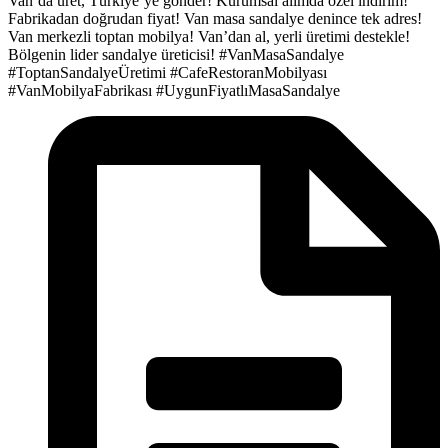
Van’da üret, Türkiye’ye gönder!
Kurumsal alımda özel indirim!
Fabrikadan doğrudan fiyat!
Van masa sandalye denince tek adres!
Van merkezli toptan mobilya!
Van’dan al, yerli üretimi destekle!
Bölgenin lider sandalye üreticisi!
#VanMasaSandalye
#ToptanSandalyeÜretimi
#CafeRestoranMobilyası
#VanMobilyaFabrikası
#UygunFiyatlıMasaSandalye