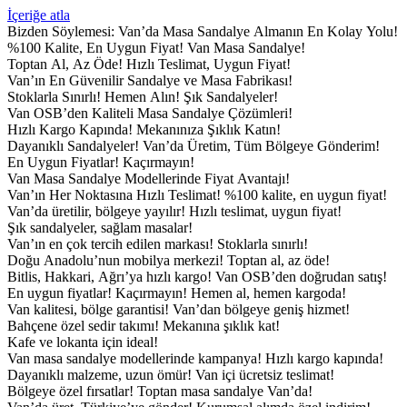
İçeriğe atla
Bizden Söylemesi:
Van’da Masa Sandalye Almanın En Kolay Yolu!
%100 Kalite, En Uygun Fiyat!
Van Masa Sandalye!
Toptan Al, Az Öde!
Hızlı Teslimat, Uygun Fiyat!
Van’ın En Güvenilir Sandalye ve Masa Fabrikası!
Stoklarla Sınırlı! Hemen Alın!
Şık Sandalyeler!
Van OSB’den Kaliteli Masa Sandalye Çözümleri!
Hızlı Kargo Kapında!
Mekanınıza Şıklık Katın!
Dayanıklı Sandalyeler!
Van’da Üretim, Tüm Bölgeye Gönderim!
En Uygun Fiyatlar! Kaçırmayın!
Van Masa Sandalye Modellerinde Fiyat Avantajı!
Van’ın Her Noktasına Hızlı Teslimat!
%100 kalite, en uygun fiyat!
Van’da üretilir, bölgeye yayılır!
Hızlı teslimat, uygun fiyat!
Şık sandalyeler, sağlam masalar!
Van’ın en çok tercih edilen markası!
Stoklarla sınırlı!
Doğu Anadolu’nun mobilya merkezi!
Toptan al, az öde!
Bitlis, Hakkari, Ağrı’ya hızlı kargo!
Van OSB’den doğrudan satış!
En uygun fiyatlar! Kaçırmayın!
Hemen al, hemen kargoda!
Van kalitesi, bölge garantisi!
Van’dan bölgeye geniş hizmet!
Bahçene özel sedir takımı!
Mekanına şıklık kat!
Kafe ve lokanta için ideal!
Van masa sandalye modellerinde kampanya!
Hızlı kargo kapında!
Dayanıklı malzeme, uzun ömür!
Van içi ücretsiz teslimat!
Bölgeye özel fırsatlar!
Toptan masa sandalye Van’da!