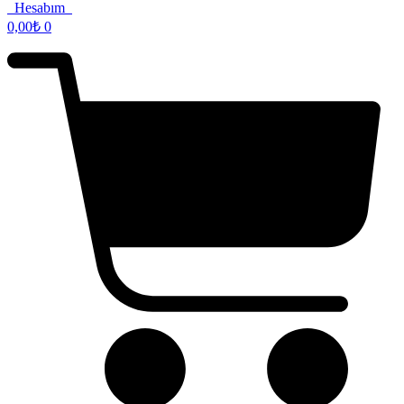
Hesabım
0,00
₺
0