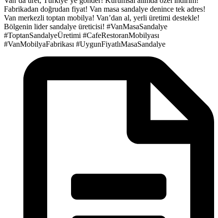
Van’da üret, Türkiye’ye gönder!
Kurumsal alımda özel indirim!
Fabrikadan doğrudan fiyat!
Van masa sandalye denince tek adres!
Van merkezli toptan mobilya!
Van’dan al, yerli üretimi destekle!
Bölgenin lider sandalye üreticisi!
#VanMasaSandalye
#ToptanSandalyeÜretimi
#CafeRestoranMobilyası
#VanMobilyaFabrikası
#UygunFiyatlıMasaSandalye